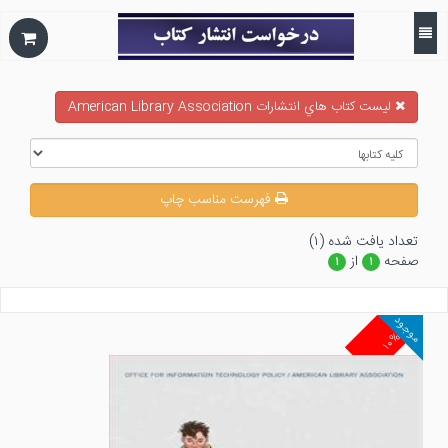
ليست كتاب هاي انتشارات American Library Association
فهرست مناسب چاپ
تعداد يافت شده (۱)
صفحه
از
۱
۱
موجود
۱۰%