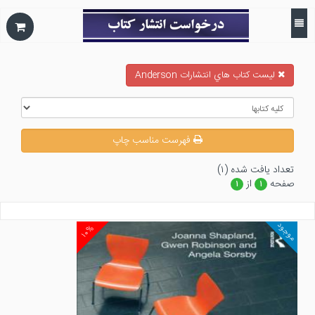
ليست كتاب هاي انتشارات Anderson
فهرست مناسب چاپ
تعداد يافت شده (۱)
صفحه
از
۱
۱
موجود
۱۰%