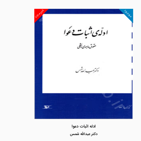
غیرمجد
موجود
ادله اثبات دعوا
دكتر عبدالله شمس