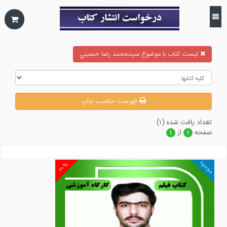
ليست كتاب با موضوع سيد،محمد رضا حسيني
فهرست مناسب چاپ
تعداد يافت شده (۱)
صفحه
از
۱
۱
موجود
۲۰%