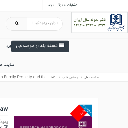
انتشارات حقوقی مجد
دسته بندی موضوعی
خانه
سایت ه
n Family Property and the Law
»
»
صفحه اصلی
جستوی کتاب
موجود
Law
۱۰%
پدیدآ
gs