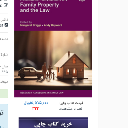
d
ناشر:
ar
دسته
شابک
سال چ
۴۴۵ صفحه - وزيري (شوميز) - چاپ ۱
موضو
۱۵,۵۷۵,۰۰۰ريال
قیمت کتاب چاپی:
تعداد مشاهده:
۳۲۳
ت
بر