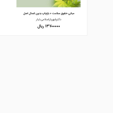
مبانی حقوق سلامت « بازچاپ بدون اعمال اصل
دکترشهریاراسلامی،تبار
۱۳۷۰۰۰۰۰ ریال
اطلاعات
در باره ما
تماس با ما
راهنمای خرید
majdpub@gmail.com
قوانین و مقررا
۶۶۴۱۲۰۷۸ - ۶۶۴۰۹۴۲۲ - ۶۶۴۹۵۰۳۴
تهران، میدان انقلاب، تقاطع خیابان منیری جاوید و
شهدای ژاندارمری، پلاک 57