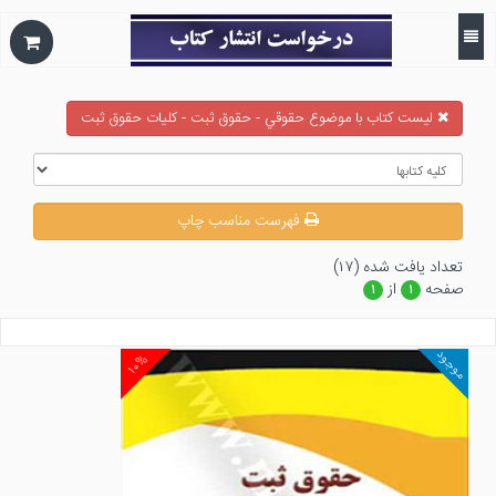
ليست كتاب با موضوع حقوقي - حقوق ثبت - كليات حقوق ثبت
فهرست مناسب چاپ
تعداد يافت شده (۱۷)
صفحه
از
۱
۱
موجود
۱۰%