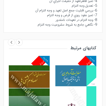
4- تميز ظاهرتعهد از حقيقت اجراي آن
5- تعديل وجه التزام
6- بررسي قابليت جمع اصل تعهد و وجه التزام آن
7- تميز عقود ربوي از قرض و وجه التزام
8- وجه التزام در تعهدات نامقدور
9- نگاهي جامع به شروط مشروعيت وجه التزام
کتابهای مرتبط
جدید
جدید
جد
پرفروش
پرفروش
پ