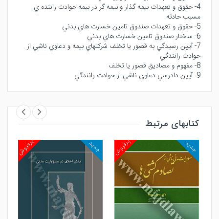
4- حقوق و تعهدات بيمه گذار و بيمه گر در بيمه حوادث راننده ي
مسبب حادثه
5- حقوق و تعهدات صندوق تامين خسارت هاي بدني
6- ساختار صندوق تامين خسارت هاي بدني
7- آيين رسيدگي به قصور يا تخلف شركتهاي بيمه و دعاوي ناشي از
حوادث رانندگي
8- مفهوم و مصاديق قصور يا تخلف
9- آيين دادرسي دعاوي ناشي از حوادث رانندگي
کتابهای مرتبط
روش
پرفروش
پرفروش
جدید
جدید
جد