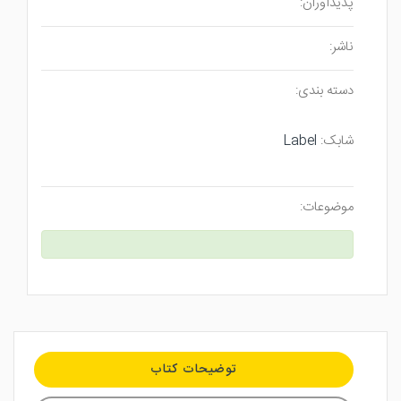
پدیدآوران:
ناشر:
دسته بندی:
شابک:
Label
موضوعات:
توضیحات کتاب