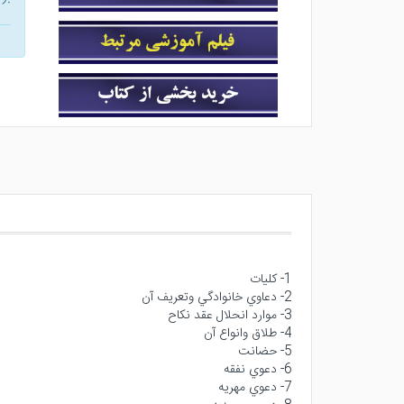
1- كليات
2- دعاوي خانوادگي وتعريف آن
3- موارد انحلال عقد نكاح
4- طلاق وانواع آن
5- حضانت
6- دعوي نفقه
7- دعوي مهريه