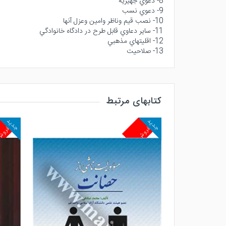
8- دعوي جهيزيه
9- دعوي نسب
10- نصب قيم وناظر وامين وعزل آنها
11- ساير دعاوي قابل طرح در دادگاه خانوادگي
12- اقليتهاي مذهبي
13- صلاحيت
کتابهای مرتبط
جدید
جدید
پرفروش
پرفرو