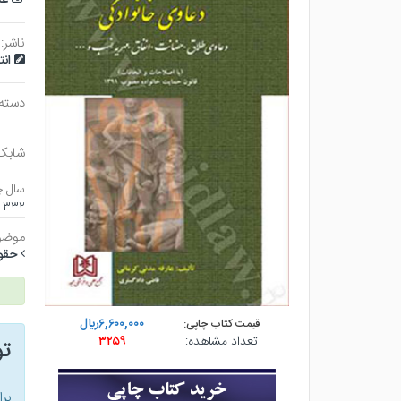
ناشر:
ان
دسته
شابک
سال چ
۳۳۲ صفحه - رقعي (شوميز) - چاپ ۴
موضو
حقوقي
۶,۶۰۰,۰۰۰ريال
قیمت کتاب چاپی:
تعداد مشاهده:
۳۲۵۹
ت
بر