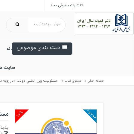
انتشارات حقوقی مجد
دسته بندی موضوعی
خانه
سایت ه
»
»
مسئوليت بين المللي دولت «در رويه د
صفحه اصلی
جستوی کتاب
موجود
۱۰%
مسئو
پدیدآ
دک