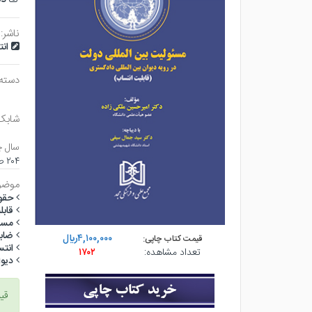
ناشر:
ان
دسته
شابک
سال چ
۲۰۴ صفحه - وزيري (شوميز) - چاپ ۲
موضو
حقوق
قابل
مسئ
ضابط
۴,۱۰۰,۰۰۰ريال
قیمت کتاب چاپی:
انتس
تعداد مشاهده:
۱۷۰۲
ديو
قی