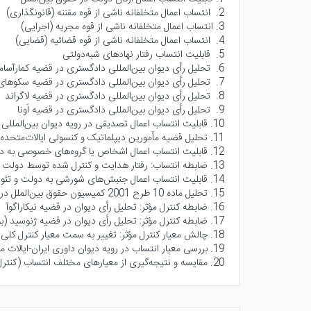
2. انتساب اعمال متخلفانه ناشی از قوه مقننه (قانونگذاری)
3. انتساب اعمال متخلفانه ناشی از قوه مجریه (اجرایی)
4. انتساب اعمال متخلفانه ناشی از قوه قضائیه (قضایی)
5. قابلیت انتساب رفتار نهادهای شبه‌دولتی
6. تحلیل رأی دیوان بین‌المللی دادگستری در قضیه کمارآسامی
7. تحلیل رأی دیوان بین‌المللی دادگستری در قضیه سکوهای نفتی
8. تحلیل رأی دیوان بین‌المللی دادگستری در قضیه لاگراند
9. تحلیل رأی دیوان بین‌المللی دادگستری در قضیه اَونا
10. قابلیت انتساب اعمال تصدیقی در رویه دیوان بین‌المللی دادگستری
11. تحلیل قضیه مأمورین دیپلماتیک و کنسولی ایالات‌متحده در تهران
12. قابلیت انتساب اعمال اشخاص یا گروه‌های خصوصی به دولت
13. ضابطه انتساب: رفتار هدایت و کنترل شده توسط دولت
14. قابلیت انتساب اعمال جنبش‌های شورشی به دولت و تئوری‌های مرتبط (تداوم حکومت، مشروعیت، احیاء)
15. تحلیل ماده 10 طرح 2001 کمیسیون حقوق بین‌الملل در مورد جنبش‌های شورشی
16. ضابطه کنترل مؤثر: تحلیل رأی دیوان در قضیه نیکاراگوآ
17. ضابطه کنترل مؤثر: تحلیل رأی دیوان در قضیه ژنوسید (بوسنی و هرزگوین علیه صربستان)
18. چالش معیار کنترل مؤثر: تغییر به سمت معیار کنترل کلی در قضیه تادیچ (دادگاه کیفری یوگسلاوی سابق)
19. بررسی معیار انتساب در رویه دیوان داوری ایران-ایالات متحده (قضیه ایگر و رانکین)
20. مقایسه و نتیجه‌گیری از معیارهای مختلف انتساب (کنترل مؤثر در مقابل کنترل کلی) در رویه قضایی بین‌المللی