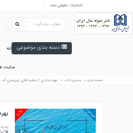
انتشارات حقوقی مجد
دسته بندی موضوعی
خانه
سایت ه
»
»
بهره برداري از سفره هاي زيرزميني آب 
صفحه اصلی
جستوی کتاب
موجود
۱۰%
بهره
پدیدآ
دک