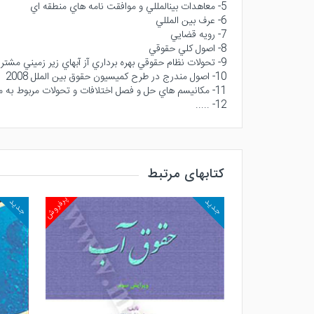
5- معاهدات بينالمللي و موافقت نامه هاي منطقه اي
6- عرف بين المللي
7- رويه قضايي
8- اصول كلي حقوقي
9- تحولات نظام حقوقي بهره برداري آز آبهاي زير زميني مشترك در پرتو طرح كميسيون حقوق بين الملل 2008
10- اصول مندرج در طرح كميسيون حقوق بين الملل 2008
11- مكانيسم هاي حل و فصل اختلافات و تحولات مربوط به مسئووليت ها و صلح و امنيت بين المللي
12- .....
کتابهای مرتبط
پرفروش
پرفروش
جدید
جدید