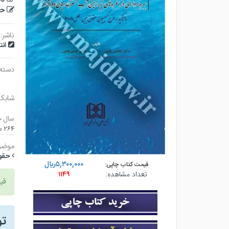
حس
ناشر:
ان
دسته
شابک
سال چ
۲۶۴ صفحه - وزيري (شوميز) - چاپ ۱
موضو
حقو
۵,۳۰۰,۰۰۰ريال
قیمت کتاب چاپی:
تعداد مشاهده:
۱۱۴۹
قی
ت