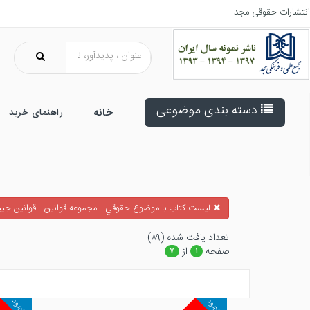
انتشارات حقوقی مجد
دسته بندی موضوعی
خانه
راهنمای خرید
ليست كتاب با موضوع حقوقي - مجموعه قوانين - قوانين جيب
تعداد يافت شده (۸۹)
صفحه
از
۷
۱
موجود
موجود