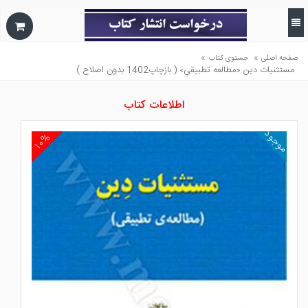
»
»
صفحه اصلی
جستوی کتاب
مستثنيات دين «مطالعه تطبيقي» ( بازچاپ1402 بدون اصلاح )
اطلاعات کتاب
موجود
۱۰%