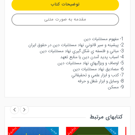
توضیحات کتاب
مقدمه به صورت متنی
1- مفهوم مستثنيات دين
2- پيشينه و سير قانوني نهاد مستثنيات دين در حقوق ايران
3- مباني و فلسفه ي شكل گيري نهاد مستثنيات دين
4- اسباب پديد آمدن دين يا منابع تعهد
5- اوصاف و ويژگيهاي نهاد مستثنيات دين
6- مصاديق نهاد مستثنيات دين
7- كتب و ابزار علمي و تحقيقاتي
8- وسايل و ابزار شغل و حرفه
9- مسكن
کتابهای مرتبط
روش
پرفروش
پرفروش
جدید
جدید
جد