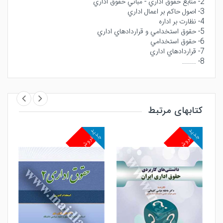
2- منابع حقوق اداري - مباني حقوق اداري
3- اصول حاكم بر اعمال اداري
4- نظارت بر اداره
5- حقوق استخدامي و قراردادهاي اداري
6- حقوق استخدامي
7- قراردادهاي اداري
8- .......
کتابهای مرتبط
جدید
جدید
جد
پرفروش
پرفروش
پ