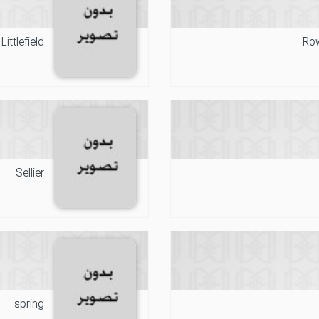
ittlefield
Row
Sellier
spring