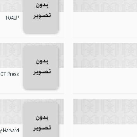
TOAEP
CT Press
ty Harvard