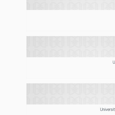
U
Universi