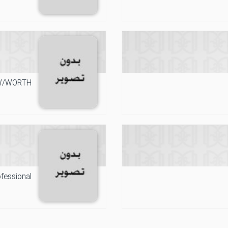
W/WORTH
fessional