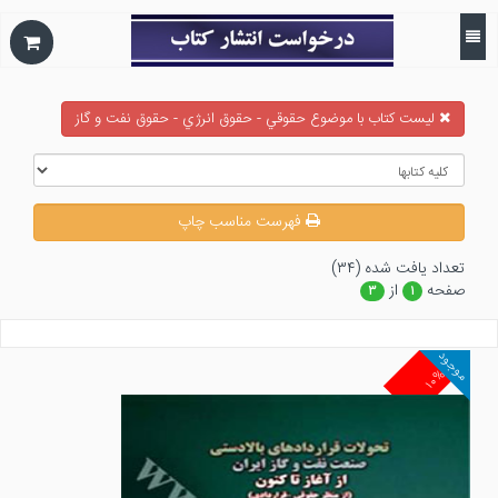
ليست كتاب با موضوع حقوقي - حقوق انرژي - حقوق نفت و گاز
فهرست مناسب چاپ
تعداد يافت شده (۳۴)
صفحه
از
۳
۱
موجود
۱۰%