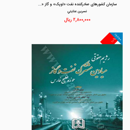
سازمان کشورهای صادرکننده نفت «اوپک» و گاز «اوجک»
نسرين عنايتي
۲,۸۰۰,۰۰۰
ریال
موجود
۱۰%