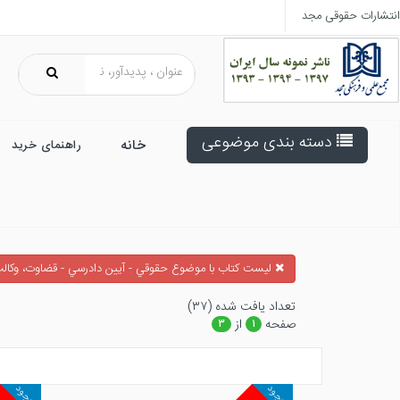
انتشارات حقوقی مجد
دسته بندی موضوعی
خانه
راهنمای خرید
ليست كتاب با موضوع حقوقي - آيين دادرسي - قضاوت، وكالت
تعداد يافت شده (۳۷)
صفحه
از
۳
۱
موجود
موجود