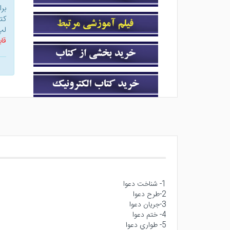
بر
کت
لپ
قاب
1- شناخت دعوا
2-طرح دعوا
3-جريان دعوا
4- ختم دعوا
5- طواري دعوا