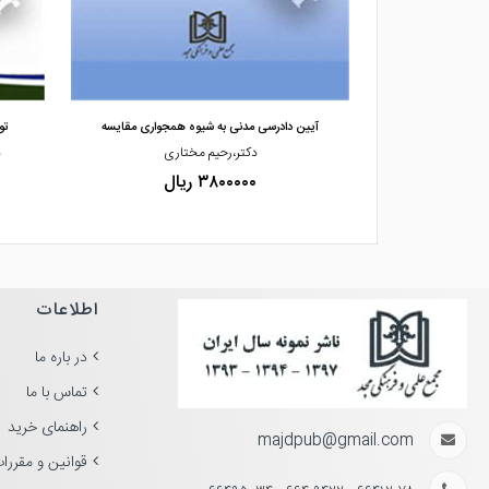
مشاهده و خرید
 آیین دادرسی مد
آیین دادرسی مدنی به شیوه همجواری مقایسه
تو
یر
دکتر،رحیم مختاری
د
۳۸۰۰۰۰۰ ریال
اطلاعات
در باره ما
تماس با ما
راهنمای خرید
majdpub@gmail.com
قوانین و مقررا