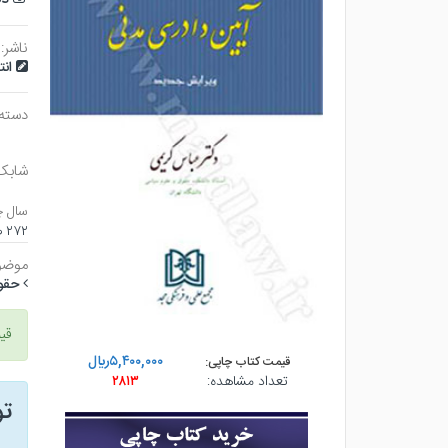
ناشر:
ان
دسته
شابک
سال چ
۲۷۲ صفحه - وزيري (شوميز) - چاپ ۷
موضو
حقو
قی
۵,۴۰۰,۰۰۰ريال
قیمت کتاب چاپی:
تعداد مشاهده:
۲۸۱۳
ت