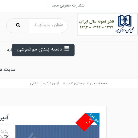
انتشارات حقوقی مجد
دسته بندی موضوعی
خانه
سایت ه
»
»
آيين دادرسي مدني
صفحه اصلی
جستوی کتاب
موجود
آیی
۱۰%
پدیدآ
دک