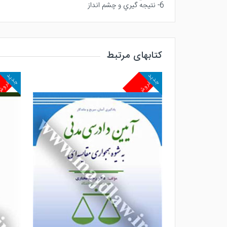
6- نتيجه گيري و چشم انداز
کتابهای مرتبط
جدید
جدید
پرفروش
پرفرو