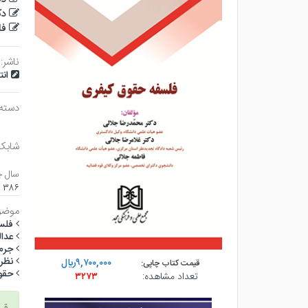
دک
فا
ناشر:
ان
دسته
شابک
سال چ
۳۸۶ صفحه - وزيري (شوميز) - چاپ ۱
موضو
فلس
عدا
جرم‌
نظر
۹,۷۰۰,۰۰۰ريال
قیمت کتاب چاپی:
حقو
تعداد مشاهده:
۳۲۷۳