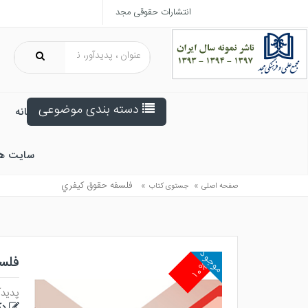
انتشارات حقوقی مجد
دسته بندی موضوعی
خانه
سایت ه
»
»
فلسفه حقوق كيفري
صفحه اصلی
جستوی کتاب
موجود
فلس
۱۰%
پدیدآ
دک