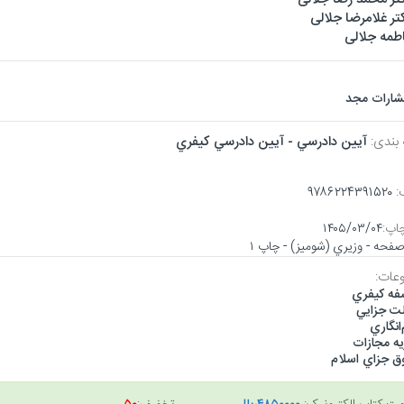
تر غلامرضا جلالی
طمه جلالی
تشارات مجد
 بندی:
آيين دادرسي - آيين دادرسي كيفري
:
۹۷۸۶۲۲۴۳۹۱۵۲۰
اپ:
۱۴۰۵/۰۳/۰۴
عات:
فه كيفري
لت جزايي
انگاري
يه مجازات
ق جزاي اسلام