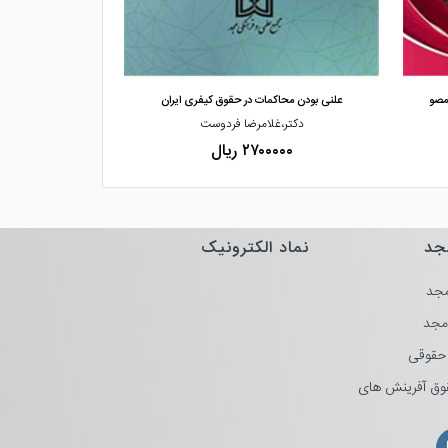
مشاهده و خرید
مشاهده
مصو
علنی بودن محاکمات در حقوق کیفری ایران
علل تفاوت آراء
دکتر،غلامرضا فردوست
دکت
۲۷۰۰۰۰۰ ریال
۰۰۰۰
جد
نماد الکترونیک
جد
مجد
حقوقی
وق آفرینش های