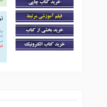
قی
ت
بر
کت
لپ
قاب