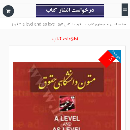
»
»
ترجمه كامل a level and as level law * قرمز
صفحه اصلی
جستوی کتاب
اطلاعات کتاب
موجود
۱۰%