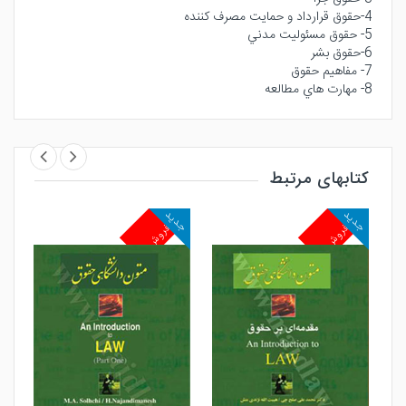
4-حقوق قرارداد و حمايت مصرف كننده
5- حقوق مسئوليت مدني
6-حقوق بشر
7- مفاهيم حقوق
8- مهارت هاي مطالعه
کتابهای مرتبط
جدید
جدید
جد
پرفروش
پرفروش
پ