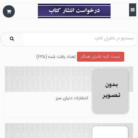
تعداد يافت شده (۲۳۵)
ليست كليه ناشران همکار
انتشارات دنیای سبز