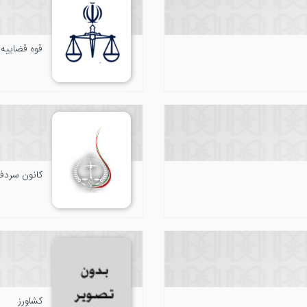
قوه قضاییه
کانون سردفت
کشاورز