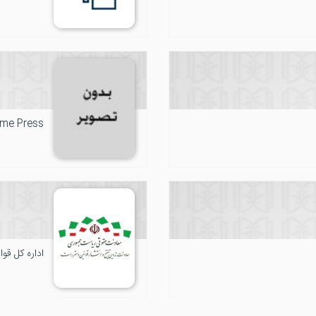
ame Press
اداره کل قو