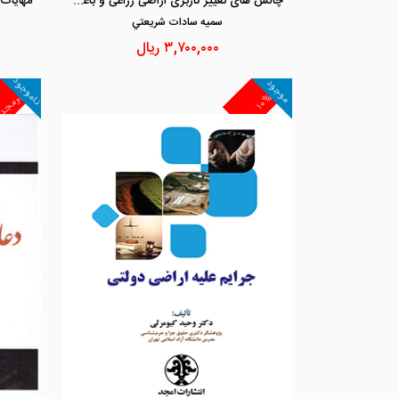
چالش های تغییر کاربری اراضی زراعی و باغات در مشهد و بینالود ( سال های 1394 تا 1398)
مهایات 
سميه سادات شريعتي
۳,۷۰۰,۰۰۰
ریال
ناموجود
موجود
غیرمجد
۱۰%