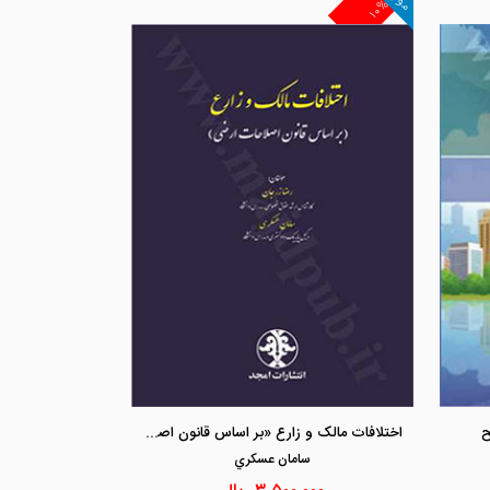
۱۰%
مشاهده و خرید
مشاهد
اختلافات مالک و زارع «بر اساس قانون اصلاحات ارضی»
ح
سامان عسكري