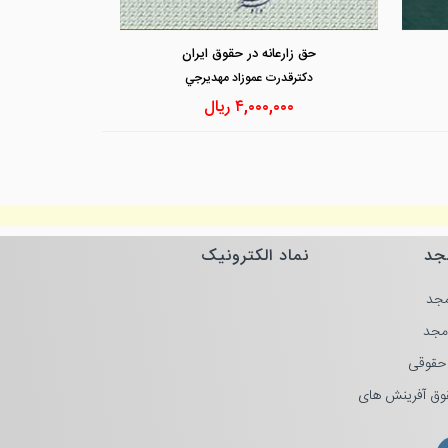
مشاهده و خرید
مشاهد
حق زارعانه در حقوق ایران
دكترقدرت عموزاد مهديرجي
۴,۰۰۰,۰۰۰
ریال
جد
نماد الکترونیک
جد
مجد
حقوقی
وق آفرینش های