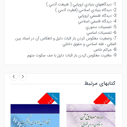
1- ديدگاههاي بنيادي اروپايي ( طبيعت آدمي )
2- ديدگاه بنيادي اسلامي (فطرت آدمي )
3- ديدگاه فلسفي اروپايي
4- ديدگاه فاسفي اسلامي
5- تضمينات محوري
6- تضمينات اساسي
7- وضعيت معكوس كردن بار اثبات دليل و انعكاس آن در اسناد بين
المللي ، فقه اسلامي و حقوق داخلي
8- جرائم خاص
9- مغايرت معكوس كردن بار اثبات دليل با حف سكوت متهم
کتابهای مرتبط
جدید
جدید
جد
پرفروش
پرفروش
پ