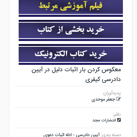
معکوس کردن بار اثبات دلیل در آیین
دادرسی کیفری
پدیدآوران:
جعفر موحدی
ناشر:
انتشارات مجد
دسته بندی:
آيين دادرسي - ادله اثبات دعوي